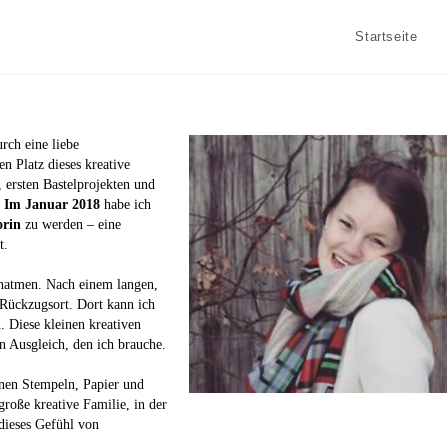
Startseite
rch eine liebe
n Platz dieses kreative
ersten Bastelprojekten und
.
Im Januar 2018
habe ich
orin
zu werden – eine
t.
hatmen. Nach einem langen,
r Rückzugsort. Dort kann ich
 Diese kleinen kreativen
n Ausgleich, den ich brauche.
önen Stempeln, Papier und
große kreative Familie, in der
 dieses Gefühl von