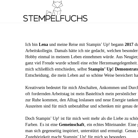
Ich bin
Lena
und meine Reise mit Stampin’ Up! begann
2017
du
Arbeitskollegin. Damals hätte ich nie gedacht, welchen besondere
Hobby einmal in meinem Leben einnehmen würde. Aus Neugier, 
ganz viel Freude wurde schnell eine echte Herzensangelegenheit
mich schließlich entschieden, selbst
Stampin’ Up! Demonstrat
Entscheidung, die mein Leben auf so schöne Weise bereichert ha
Kreativsein bedeutet für mich Abschalten, Ankommen und Durc
oft fordernden Arbeitstag ist mein Basteltisch mein persönliche
zur Ruhe kommen, den Alltag loslassen und neue Energie tanken.
Auszeiten sind für mich unbezahlbar und schenken mir genau de
Doch Stampin’ Up! ist für mich weit mehr als die Liebe zu sch
Farben. Es ist eine
Gemeinschaft
, ein echtes Miteinander. Eine 
man sich gegenseitig inspiriert, unterstützt und ermutigt. Genau
Zugehörigkeit macht Stampin’ Up! für mich so besonders.