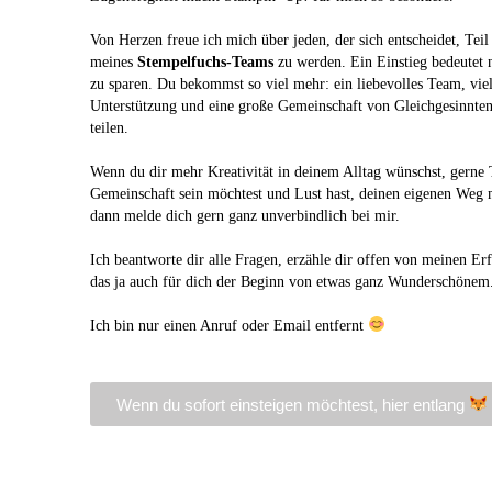
Von Herzen freue ich mich über jeden, der sich entscheidet, Teil
meines
Stempelfuchs‑Teams
zu werden. Ein Einstieg bedeutet n
zu sparen. Du bekommst so viel mehr: ein liebevolles Team, viel
Unterstützung und eine große Gemeinschaft von Gleichgesinnten,
teilen.
Wenn du dir mehr Kreativität in deinem Alltag wünschst, gerne T
Gemeinschaft sein möchtest und Lust hast, deinen eigenen Weg 
dann melde dich gern ganz unverbindlich bei mir.
Ich beantworte dir alle Fragen, erzähle dir offen von meinen Erf
das ja auch für dich der Beginn von etwas ganz Wunderschönem
Ich bin nur einen Anruf oder Email entfernt
Wenn du sofort einsteigen möchtest, hier entlang